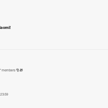
Naomi!
TY" members 🎅🎁
 23:59