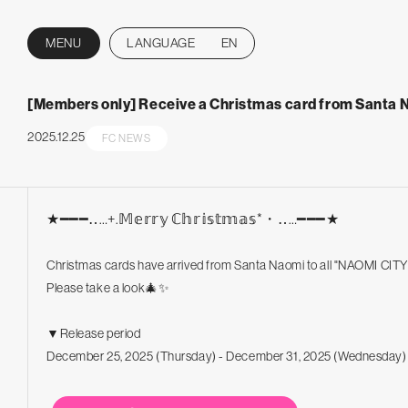
MENU
LANGUAGE
EN
CLOSE
[Members only] Receive a Christmas card from Santa 
2025.12.25
FC NEWS
★━━━‥…+.𝕄𝕖𝕣𝕣𝕪 ℂ𝕙𝕣𝕚𝕤𝕥𝕞𝕒𝕤*・‥…━━━★
Christmas cards have arrived from Santa Naomi to all "NAOMI CI
Please take a look🎄✨
▼Release period
December 25, 2025 (Thursday) - December 31, 2025 (Wednesday)